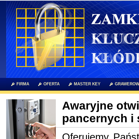
FIRMA
OFERTA
MASTER KEY
GRAWEROW
Awaryjne otwi
pancernych i
Oferujemy Państ